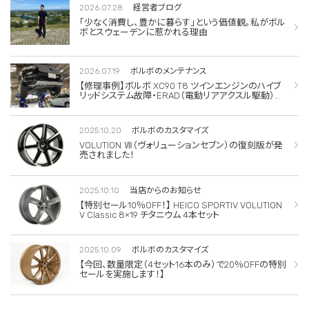
2026.07.28
経営者ブログ
「少なく消費し、豊かに暮らす」という価値観。私がボル
ボとスウェーデンに惹かれる理由
2026.07.19
ボルボのメンテナンス
【修理事例】ボルボ XC90 T8 ツインエンジンのハイブ
リッドシステム故障・ERAD（電動リアアクスル駆動）交
換・エアコンコンプレッサー交換
2025.10.20
ボルボのカスタマイズ
VOLUTION Ⅶ（ヴォリューションセブン）の復刻版が発
売されました！
2025.10.10
当店からのお知らせ
【特別セール10％OFF！】 HEICO SPORTIV VOLUTION
V Classic 8×19 チタニウム 4本セット
2025.10.09
ボルボのカスタマイズ
【今回、数量限定（4セット16本のみ）で20％OFFの特別
セールを実施します！】