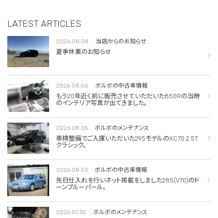
LATEST ARTICLES
2026.08.08
当店からのお知らせ
夏季休業のお知らせ
2026.08.06
ボルボの中古車情報
もう20年近く前に販売させていただいた850Rの当時
のインテリア写真が出てきました。
2026.08.05
ボルボのメンテナンス
車検整備でご入庫いただいた295モデルのXC70 2.5T
クラシック。
2026.08.03
ボルボの中古車情報
先日仕入れを行いネット掲載をしました285(V70)のド
ーンブルーパール。
2026.07.30
ボルボのメンテナンス