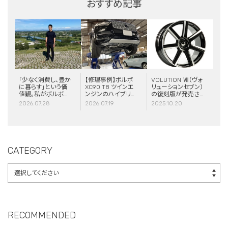
おすすめ記事
「少なく消費し、豊か
【修理事例】ボルボ
VOLUTION Ⅶ（ヴォ
に暮らす」という価
XC90 T8 ツインエ
リューションセブン）
値観。私がボルボと
ンジンのハイブリッ
の復刻版が発売さ
スウェーデンに惹か
ドシステム故障・
れました！
2026.07.28
2026.07.19
2025.10.20
れる理由
ERAD（電動リアア
クスル駆動）交換・
エアコンコンプレッ
サー交換
CATEGORY
RECOMMENDED