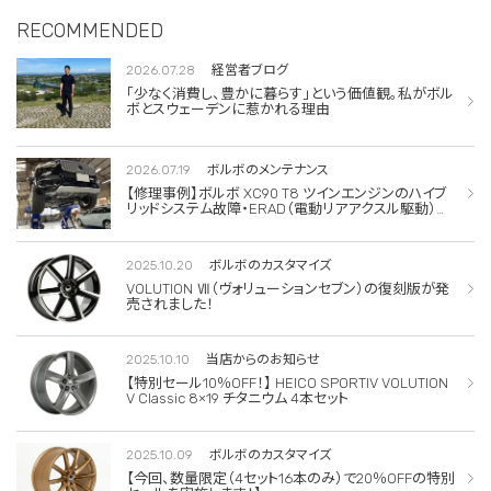
RECOMMENDED
2026.07.28
経営者ブログ
「少なく消費し、豊かに暮らす」という価値観。私がボル
ボとスウェーデンに惹かれる理由
2026.07.19
ボルボのメンテナンス
【修理事例】ボルボ XC90 T8 ツインエンジンのハイブ
リッドシステム故障・ERAD（電動リアアクスル駆動）交
換・エアコンコンプレッサー交換
2025.10.20
ボルボのカスタマイズ
VOLUTION Ⅶ（ヴォリューションセブン）の復刻版が発
売されました！
2025.10.10
当店からのお知らせ
【特別セール10％OFF！】 HEICO SPORTIV VOLUTION
V Classic 8×19 チタニウム 4本セット
2025.10.09
ボルボのカスタマイズ
【今回、数量限定（4セット16本のみ）で20％OFFの特別