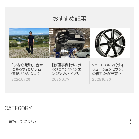
おすすめ記事
「少なく消費し、豊か
【修理事例】ボルボ
VOLUTION Ⅶ（ヴォ
に暮らす」という価
XC90 T8 ツインエ
リューションセブン）
値観。私がボルボと
ンジンのハイブリッ
の復刻版が発売さ
スウェーデンに惹か
ドシステム故障・
れました！
2026.07.28
2026.07.19
2025.10.20
れる理由
ERAD（電動リアア
クスル駆動）交換・
エアコンコンプレッ
サー交換
CATEGORY