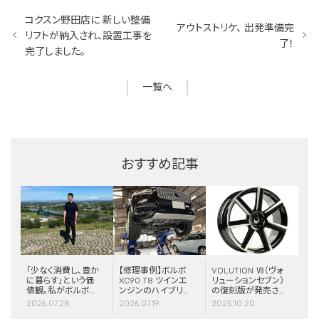
コクスン野田店に 新しい整備
アウトストリケ、 出発準備完
リフトが納入され、設置工事を
了！
完了しました。
一覧へ
おすすめ記事
「少なく消費し、豊か
【修理事例】ボルボ
VOLUTION Ⅶ（ヴォ
に暮らす」という価
XC90 T8 ツインエ
リューションセブン）
値観。私がボルボと
ンジンのハイブリッ
の復刻版が発売さ
スウェーデンに惹か
ドシステム故障・
れました！
2026.07.28
2026.07.19
2025.10.20
れる理由
ERAD（電動リアア