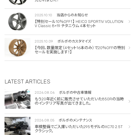
2025.10.10
当店からのお知らせ
【特別セール10％OFF！】 HEICO SPORTIV VOLUTION
V Classic 8×19 チタニウム 4本セット
2025.10.09
ボルボのカスタマイズ
【今回、数量限定（4セット16本のみ）で20％OFFの特別
セールを実施します！】
LATEST ARTICLES
2026.08.06
ボルボの中古車情報
もう20年近く前に販売させていただいた850Rの当時
のインテリア写真が出てきました。
2026.08.05
ボルボのメンテナンス
車検整備でご入庫いただいた295モデルのXC70 2.5T
クラシック。