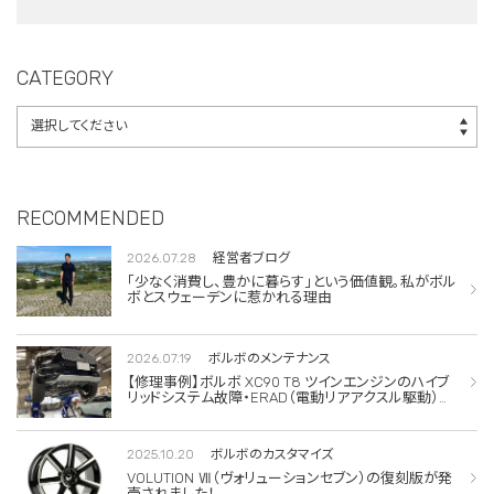
クスル駆動）交換・
エアコンコンプレッ
サー交換
CATEGORY
RECOMMENDED
2026.07.28
経営者ブログ
「少なく消費し、豊かに暮らす」という価値観。私がボル
ボとスウェーデンに惹かれる理由
2026.07.19
ボルボのメンテナンス
【修理事例】ボルボ XC90 T8 ツインエンジンのハイブ
リッドシステム故障・ERAD（電動リアアクスル駆動）交
換・エアコンコンプレッサー交換
2025.10.20
ボルボのカスタマイズ
VOLUTION Ⅶ（ヴォリューションセブン）の復刻版が発
売されました！