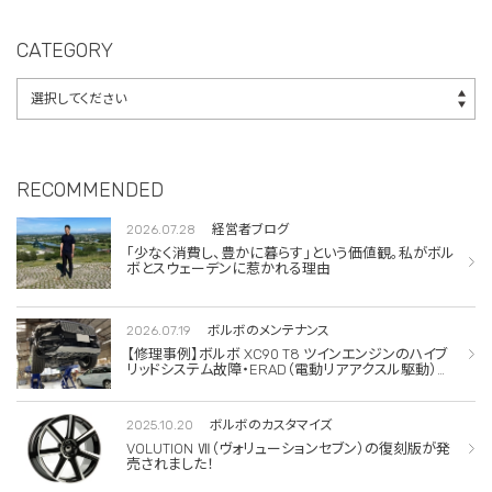
サー交換
CATEGORY
RECOMMENDED
2026.07.28
経営者ブログ
「少なく消費し、豊かに暮らす」という価値観。私がボル
ボとスウェーデンに惹かれる理由
2026.07.19
ボルボのメンテナンス
【修理事例】ボルボ XC90 T8 ツインエンジンのハイブ
リッドシステム故障・ERAD（電動リアアクスル駆動）交
換・エアコンコンプレッサー交換
2025.10.20
ボルボのカスタマイズ
VOLUTION Ⅶ（ヴォリューションセブン）の復刻版が発
売されました！