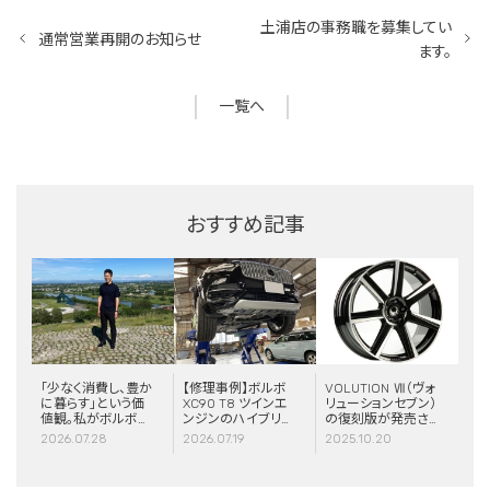
土浦店の事務職を募集してい
通常営業再開のお知らせ
ます。
一覧へ
おすすめ記事
「少なく消費し、豊か
【修理事例】ボルボ
VOLUTION Ⅶ（ヴォ
に暮らす」という価
XC90 T8 ツインエ
リューションセブン）
値観。私がボルボと
ンジンのハイブリッ
の復刻版が発売さ
スウェーデンに惹か
ドシステム故障・
れました！
2026.07.28
2026.07.19
2025.10.20
れる理由
ERAD（電動リアア
クスル駆動）交換・
エアコンコンプレッ