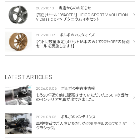
2025.10.10
当店からのお知らせ
【特別セール10％OFF！】 HEICO SPORTIV VOLUTION
V Classic 8×19 チタニウム 4本セット
2025.10.09
ボルボのカスタマイズ
【今回、数量限定（4セット16本のみ）で20％OFFの特別
セールを実施します！】
LATEST ARTICLES
2026.08.06
ボルボの中古車情報
もう20年近く前に販売させていただいた850Rの当時
のインテリア写真が出てきました。
2026.08.05
ボルボのメンテナンス
車検整備でご入庫いただいた295モデルのXC70 2.5T
クラシック。