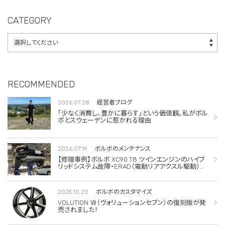
サー交換
CATEGORY
RECOMMENDED
2026.07.28
経営者ブログ
「少なく消費し、豊かに暮らす」という価値観。私がボル
ボとスウェーデンに惹かれる理由
2026.07.19
ボルボのメンテナンス
【修理事例】ボルボ XC90 T8 ツインエンジンのハイブ
リッドシステム故障・ERAD（電動リアアクスル駆動）交
換・エアコンコンプレッサー交換
2025.10.20
ボルボのカスタマイズ
VOLUTION Ⅶ（ヴォリューションセブン）の復刻版が発
売されました！