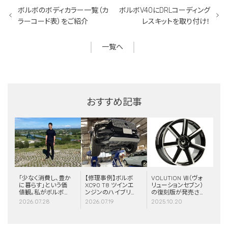
ボルボのボディカラー一覧（カ
ボルボV40にDRLコーディング
ラーコード表）をご紹介
レスキットを取り付け！
一覧へ
おすすめ記事
「少なく消費し、豊か
【修理事例】ボルボ
VOLUTION Ⅶ（ヴォ
に暮らす」という価
XC90 T8 ツインエ
リューションセブン）
値観。私がボルボと
ンジンのハイブリッ
の復刻版が発売さ
スウェーデンに惹か
ドシステム故障・
れました！
2026.07.28
2026.07.19
2025.10.20
れる理由
ERAD（電動リアア
クスル駆動）交換・
エアコンコンプレッ