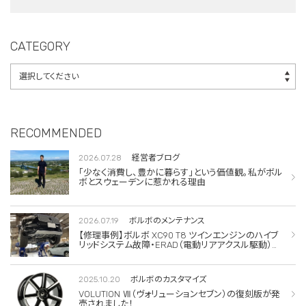
エアコンコンプレッ
サー交換
CATEGORY
RECOMMENDED
2026.07.28
経営者ブログ
「少なく消費し、豊かに暮らす」という価値観。私がボル
ボとスウェーデンに惹かれる理由
2026.07.19
ボルボのメンテナンス
【修理事例】ボルボ XC90 T8 ツインエンジンのハイブ
リッドシステム故障・ERAD（電動リアアクスル駆動）交
換・エアコンコンプレッサー交換
2025.10.20
ボルボのカスタマイズ
VOLUTION Ⅶ（ヴォリューションセブン）の復刻版が発
売されました！