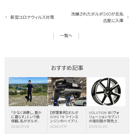
洗練されたボルボS60が北名
新型コロナウィルス対策
古屋に入庫
一覧へ
おすすめ記事
「少なく消費し、豊か
【修理事例】ボルボ
VOLUTION Ⅶ（ヴォ
に暮らす」という価
XC90 T8 ツインエ
リューションセブン）
値観。私がボルボと
ンジンのハイブリッ
の復刻版が発売さ
スウェーデンに惹か
ドシステム故障・
れました！
2026.07.28
2026.07.19
2025.10.20
れる理由
ERAD（電動リアア
クスル駆動）交換・