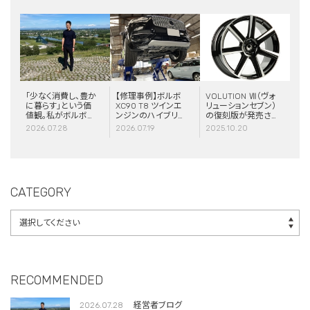
「少なく消費し、豊か
【修理事例】ボルボ
VOLUTION Ⅶ（ヴォ
に暮らす」という価
XC90 T8 ツインエ
リューションセブン）
値観。私がボルボと
ンジンのハイブリッ
の復刻版が発売さ
スウェーデンに惹か
ドシステム故障・
れました！
2026.07.28
2026.07.19
2025.10.20
れる理由
ERAD（電動リアア
クスル駆動）交換・
エアコンコンプレッ
サー交換
CATEGORY
RECOMMENDED
2026.07.28
経営者ブログ