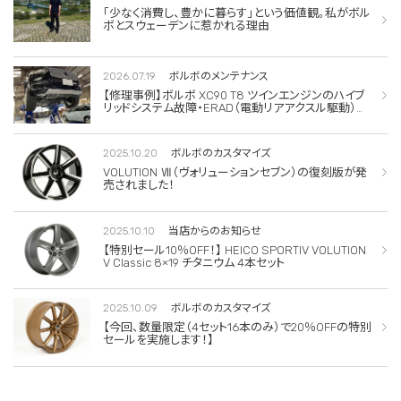
「少なく消費し、豊かに暮らす」という価値観。私がボル
ボとスウェーデンに惹かれる理由
2026.07.19
ボルボのメンテナンス
【修理事例】ボルボ XC90 T8 ツインエンジンのハイブ
リッドシステム故障・ERAD（電動リアアクスル駆動）交
換・エアコンコンプレッサー交換
2025.10.20
ボルボのカスタマイズ
VOLUTION Ⅶ（ヴォリューションセブン）の復刻版が発
売されました！
2025.10.10
当店からのお知らせ
【特別セール10％OFF！】 HEICO SPORTIV VOLUTION
V Classic 8×19 チタニウム 4本セット
2025.10.09
ボルボのカスタマイズ
【今回、数量限定（4セット16本のみ）で20％OFFの特別
セールを実施します！】