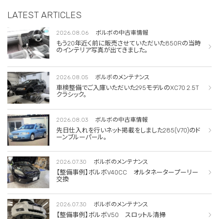
LATEST ARTICLES
2026.08.06
ボルボの中古車情報
もう20年近く前に販売させていただいた850Rの当時
のインテリア写真が出てきました。
2026.08.05
ボルボのメンテナンス
車検整備でご入庫いただいた295モデルのXC70 2.5T
クラシック。
2026.08.03
ボルボの中古車情報
先日仕入れを行いネット掲載をしました285(V70)のド
ーンブルーパール。
2026.07.30
ボルボのメンテナンス
【整備事例】ボルボV40CC オルタネータープーリー
交換
2026.07.30
ボルボのメンテナンス
【整備事例】ボルボV50 スロットル清掃