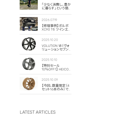
「少なく消費し、豊か
に暮らす」という価
値観。私がボルボと
スウェーデンに惹か
れる理由
2026.07.19
【修理事例】ボルボ
XC90 T8 ツインエン
ジンのハイブリッド
システム故障・
2025.10.20
ERAD（電動リアアク
スル駆動）交換・エア
VOLUTION Ⅶ（ヴォ
コンコンプレッサー
リューションセブン）
交換
の復刻版が発売さ
れました！
2025.10.10
【特別セール
10％OFF！】 HEICO
SPORTIV
VOLUTION V
2025.10.09
Classic 8×19 チタニ
ウム 4本セット
【今回、数量限定（4
セット16本のみ）で
20％OFFの特別セ
ールを実施します！】
LATEST ARTICLES