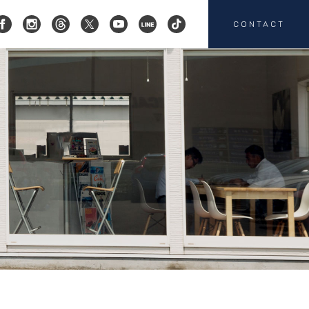
CONTACT
コクスン横浜
045-719-9357
会社概要
店舗紹介
カスタマイズ
お客様の声
HEICO SPORTIV
注文販売
カスタマイズの
お問い合わせ
板金塗装の
お問い合わせ