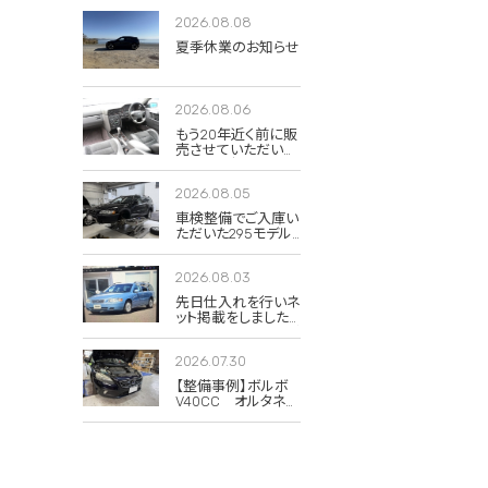
2026.08.08
夏季休業のお知らせ
2026.08.06
もう20年近く前に販
売させていただいた
850Rの当時のイン
テリア写真が出てき
2026.08.05
ました。
車検整備でご入庫い
ただいた295モデル
のXC70 2.5T クラシ
ック。
2026.08.03
先日仕入れを行いネ
ット掲載をしました
285(V70)のドーンブ
ルーパール。
2026.07.30
【整備事例】ボルボ
V40CC オルタネー
タープーリー交換