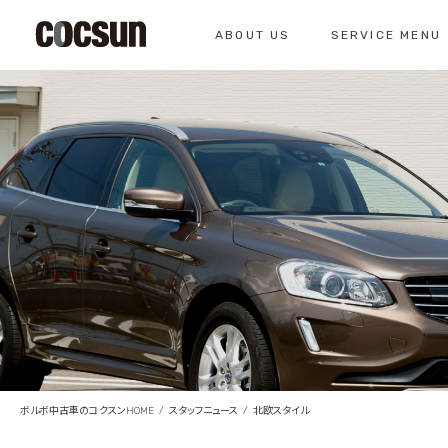
ABOUT US
SERVICE MENU
CONTACT
コクスン北名古屋
0568-26-7071
私たちについて
サービスメニュー
お問い合わせ
コクスンについて
車検のご案内
仕入れの基準
クラシックカー整
総合お問い合わせ
クラシックカー整備の
お問い合わせ
ボルボ中古車のコクスンHOME
スタッフニュース
北欧スタイル