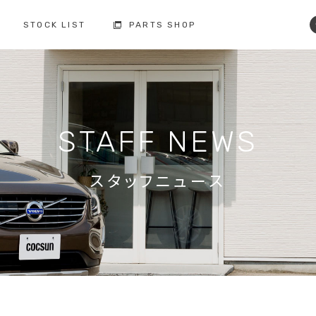
STOCK LIST
PARTS SHOP
コクスン土浦
コクスン野田
029-846-0727
04-7137-7255
修理・点検・メンテナンス
フィロソフィー
人と環境への配慮
板金塗装
STAFF NEWS
お車の保証
納車前の整備
買取査定
ボルボ故障事例集
備
スタッフニュース
修理・点検・
メンテナンスの
車検の
お問い合わせ
お問い合わせ
注文販売の
買取の
お問い合わせ
お問い合わせ