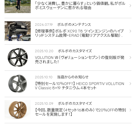
「少なく消費し、豊かに暮らす」という価値観。私がボル
ボとスウェーデンに惹かれる理由
2026.07.19
ボルボのメンテナンス
【修理事例】ボルボ XC90 T8 ツインエンジンのハイブ
リッドシステム故障・ERAD（電動リアアクスル駆動）交
換・エアコンコンプレッサー交換
2025.10.20
ボルボのカスタマイズ
VOLUTION Ⅶ（ヴォリューションセブン）の復刻版が発
売されました！
2025.10.10
当店からのお知らせ
【特別セール10％OFF！】 HEICO SPORTIV VOLUTION
V Classic 8×19 チタニウム 4本セット
2025.10.09
ボルボのカスタマイズ
【今回、数量限定（4セット16本のみ）で20％OFFの特別
セールを実施します！】