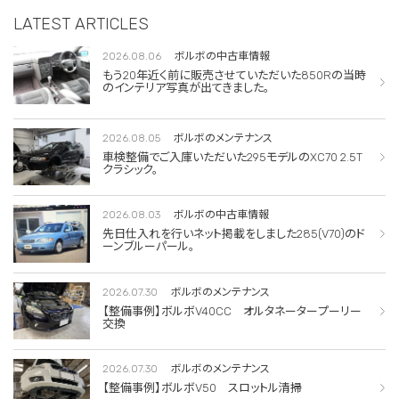
LATEST ARTICLES
2026.08.06
ボルボの中古車情報
もう20年近く前に販売させていただいた850Rの当時
のインテリア写真が出てきました。
2026.08.05
ボルボのメンテナンス
車検整備でご入庫いただいた295モデルのXC70 2.5T
クラシック。
2026.08.03
ボルボの中古車情報
先日仕入れを行いネット掲載をしました285(V70)のド
ーンブルーパール。
2026.07.30
ボルボのメンテナンス
【整備事例】ボルボV40CC オルタネータープーリー
交換
2026.07.30
ボルボのメンテナンス
【整備事例】ボルボV50 スロットル清掃