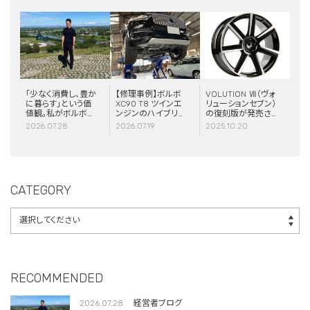
「少なく消費し、豊か
【修理事例】ボルボ
VOLUTION Ⅶ（ヴォ
に暮らす」という価
XC90 T8 ツインエ
リューションセブン）
値観。私がボルボと
ンジンのハイブリッ
の復刻版が発売さ
スウェーデンに惹か
ドシステム故障・
れました！
2026.07.28
2026.07.19
2025.10.20
れる理由
ERAD（電動リアア
クスル駆動）交換・
エアコンコンプレッ
サー交換
CATEGORY
RECOMMENDED
2026.07.28
経営者ブログ