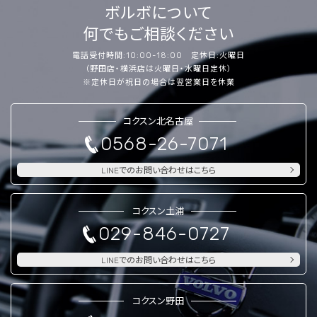
ボルボについて
何でもご相談ください
電話受付時間:10:00-18:00 定休日:火曜日
（野田店・横浜店は火曜日・水曜日定休）
※定休日が祝日の場合は翌営業日を休業
コクスン北名古屋
0568-26-7071
LINEでのお問い合わせはこちら
コクスン土浦
029-846-0727
LINEでのお問い合わせはこちら
コクスン野田