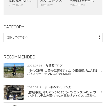
値観。私がボルボと
ンジンのハイブリッ
の復刻版が発売さ
スウェーデンに惹か
ドシステム故障・
れました！
2026.07.28
2026.07.19
2025.10.20
れる理由
ERAD（電動リアア
クスル駆動）交換・
エアコンコンプレッ
サー交換
CATEGORY
RECOMMENDED
2026.07.28
経営者ブログ
「少なく消費し、豊かに暮らす」という価値観。私がボル
ボとスウェーデンに惹かれる理由
2026.07.19
ボルボのメンテナンス
【修理事例】ボルボ XC90 T8 ツインエンジンのハイブ
リッドシステム故障・ERAD（電動リアアクスル駆動）交
換・エアコンコンプレッサー交換