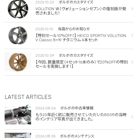
2025.10.20
ボルボのカスタマイズ
VOLUTION Ⅶ（ヴォリューションセブン）の復刻版が発
売されました！
2025.10.10
当店からのお知らせ
【特別セール10％OFF！】 HEICO SPORTIV VOLUTION
V Classic 8×19 チタニウム 4本セット
2025.10.09
ボルボのカスタマイズ
【今回、数量限定（4セット16本のみ）で20％OFFの特別
セールを実施します！】
LATEST ARTICLES
2026.08.06
ボルボの中古車情報
もう20年近く前に販売させていただいた850Rの当時
のインテリア写真が出てきました。
2026.08.05
ボルボのメンテナンス