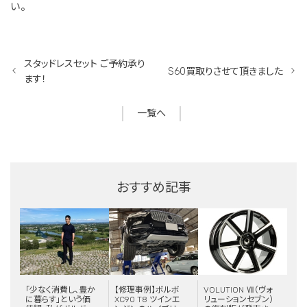
い。
スタッドレスセット ご予約承り
S60買取りさせて頂きました
ます！
一覧へ
おすすめ記事
「少なく消費し、豊か
【修理事例】ボルボ
VOLUTION Ⅶ（ヴォ
に暮らす」という価
XC90 T8 ツインエ
リューションセブン）