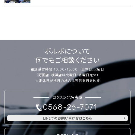
ボルボについて
何でもご相談ください
電話受付時間:10:00-18:00 定休日:火曜日
（野田店・横浜店は火曜日・水曜日定休）
※定休日が祝日の場合は翌営業日を休業
コクスン北名古屋
0568-26-7071
LINEでのお問い合わせはこちら