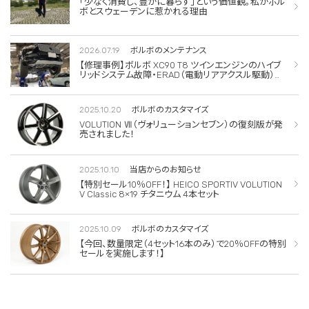
「少なく消費し、豊かに暮らす」という価値観。私がボル
ボとスウェーデンに惹かれる理由
2026.07.19
ボルボのメンテナンス
【修理事例】ボルボ XC90 T8 ツインエンジンのハイブ
リッドシステム故障・ERAD（電動リアアクスル駆動）交
換・エアコンコンプレッサー交換
2025.10.20
ボルボのカスタマイズ
VOLUTION Ⅶ（ヴォリューションセブン）の復刻版が発
売されました！
2025.10.10
当店からのお知らせ
【特別セール10％OFF！】 HEICO SPORTIV VOLUTION
V Classic 8×19 チタニウム 4本セット
2025.10.09
ボルボのカスタマイズ
【今回、数量限定（4セット16本のみ）で20％OFFの特別
セールを実施します！】