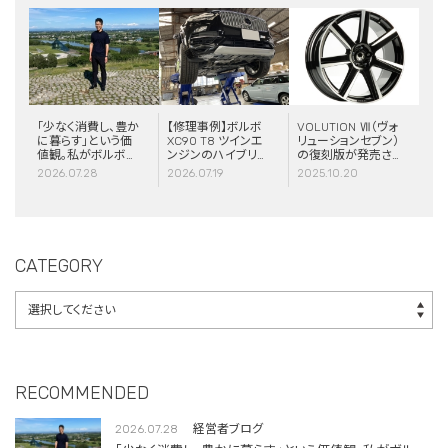
「少なく消費し、豊か
【修理事例】ボルボ
VOLUTION Ⅶ（ヴォ
に暮らす」という価
XC90 T8 ツインエ
リューションセブン）
値観。私がボルボと
ンジンのハイブリッ
の復刻版が発売さ
スウェーデンに惹か
ドシステム故障・
れました！
2026.07.28
2026.07.19
2025.10.20
れる理由
ERAD（電動リアア
クスル駆動）交換・
エアコンコンプレッ
サー交換
CATEGORY
RECOMMENDED
2026.07.28
経営者ブログ