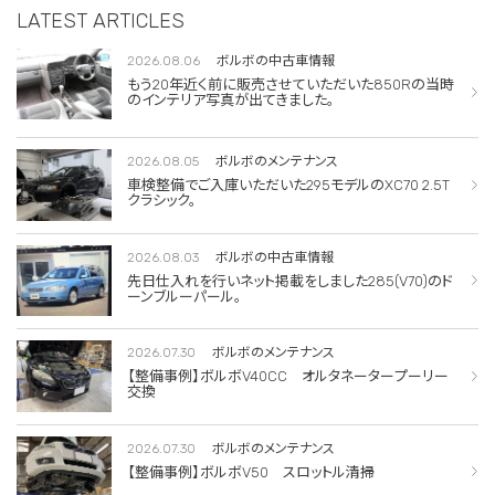
LATEST ARTICLES
2026.08.06
ボルボの中古車情報
もう20年近く前に販売させていただいた850Rの当時
のインテリア写真が出てきました。
2026.08.05
ボルボのメンテナンス
車検整備でご入庫いただいた295モデルのXC70 2.5T
クラシック。
2026.08.03
ボルボの中古車情報
先日仕入れを行いネット掲載をしました285(V70)のド
ーンブルーパール。
2026.07.30
ボルボのメンテナンス
【整備事例】ボルボV40CC オルタネータープーリー
交換
2026.07.30
ボルボのメンテナンス
【整備事例】ボルボV50 スロットル清掃