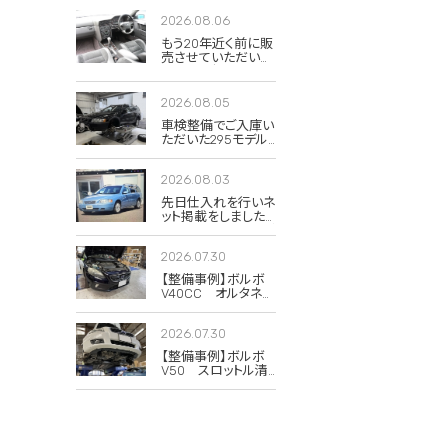
2026.08.06
もう20年近く前に販
売させていただいた
850Rの当時のイン
テリア写真が出てき
ました。
2026.08.05
車検整備でご入庫い
ただいた295モデル
のXC70 2.5T クラシ
ック。
2026.08.03
先日仕入れを行いネ
ット掲載をしました
285(V70)のドーンブ
ルーパール。
2026.07.30
【整備事例】ボルボ
V40CC オルタネー
タープーリー交換
2026.07.30
【整備事例】ボルボ
V50 スロットル清
掃