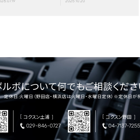
026.07.19
2025.10.20
レッサー交換
ボルボについて
何でもご相談くださ
00 定休日:火曜日
（野田店・横浜店は火曜日・水曜日定休）
※定休日が
コクスン土浦
コクスン野田
029-846-0727
04-7137-725