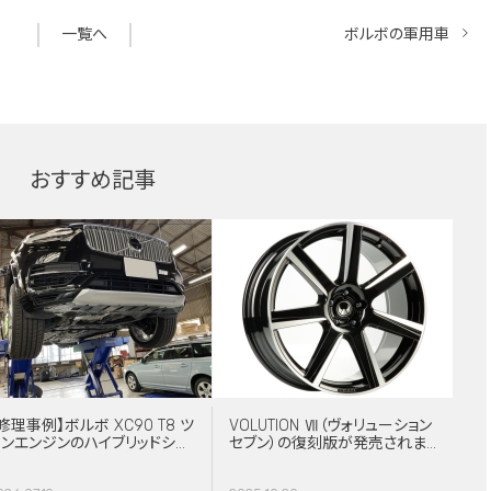
一覧へ
ボルボの軍用車
おすすめ記事
修理事例】ボルボ XC90 T8 ツ
VOLUTION Ⅶ（ヴォリューション
インエンジンのハイブリッドシス
セブン）の復刻版が発売されま
テム故障・ERAD（電動リアアク
した！
スル駆動）交換・エアコンコンプ