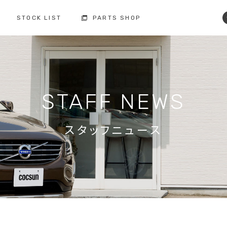
STOCK LIST
PARTS SHOP
コクスン土浦
コクスン野田
029-846-0727
04-7137-7255
修理・点検・メンテナンス
フィロソフィー
人と環境への配慮
板金塗装
STAFF NEWS
お車の保証
納車前の整備
買取査定
ボルボ故障事例集
備
スタッフニュース
修理・点検・
メンテナンスの
車検の
お問い合わせ
お問い合わせ
注文販売の
買取の
お問い合わせ
お問い合わせ