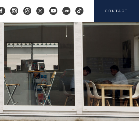
CONTACT
コクスン横浜
045-719-9357
会社概要
店舗紹介
カスタマイズ
お客様の声
HEICO SPORTIV
注文販売
カスタマイズの
お問い合わせ
板金塗装の
お問い合わせ