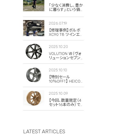
「少なく消費し、豊か
に暮らす」という価
値観。私がボルボと
スウェーデンに惹か
れる理由
2026.07.19
【修理事例】ボルボ
XC90 T8 ツインエン
ジンのハイブリッド
システム故障・
2025.10.20
ERAD（電動リアアク
スル駆動）交換・エア
VOLUTION Ⅶ（ヴォ
コンコンプレッサー
リューションセブン）
交換
の復刻版が発売さ
れました！
2025.10.10
【特別セール
10％OFF！】 HEICO
SPORTIV
VOLUTION V
2025.10.09
Classic 8×19 チタニ
ウム 4本セット
【今回、数量限定（4
セット16本のみ）で
20％OFFの特別セ
ールを実施します！】
LATEST ARTICLES