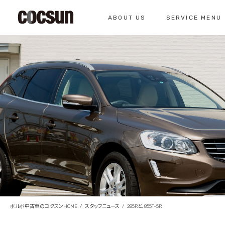
ABOUT US
SERVICE MENU
CONTACT
コクスン北名古屋
0568-26-7071
私たちについて
サービスメニュー
お問い合わせ
コクスンについて
車検のご案内
仕入れの基準
クラシックカー整
総合お問い合わせ
クラシックカー整備の
お問い合わせ
ボルボ中古車のコクスンHOME
スタッフニュース
285Rと、855T-5R