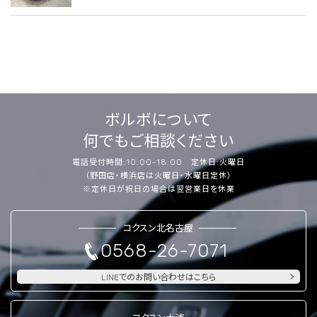
ボルボについて
何でもご相談ください
電話受付時間:10:00-18:00 定休日:火曜日
（野田店・横浜店は火曜日・水曜日定休）
※定休日が祝日の場合は翌営業日を休業
コクスン北名古屋
0568-26-7071
LINEでのお問い合わせはこちら