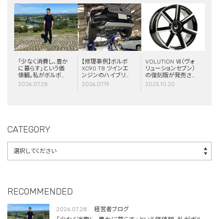
「少なく消費し、豊か
【修理事例】ボルボ
VOLUTION Ⅶ（ヴォ
に暮らす」という価
XC90 T8 ツインエ
リューションセブン）
値観。私がボルボと
ンジンのハイブリッ
の復刻版が発売さ
スウェーデンに惹か
ドシステム故障・
れました！
2026.07.28
2026.07.19
2025.10.20
れる理由
ERAD（電動リアア
クスル駆動）交換・
エアコンコンプレッ
サー交換
CATEGORY
RECOMMENDED
2026.07.28
経営者ブログ