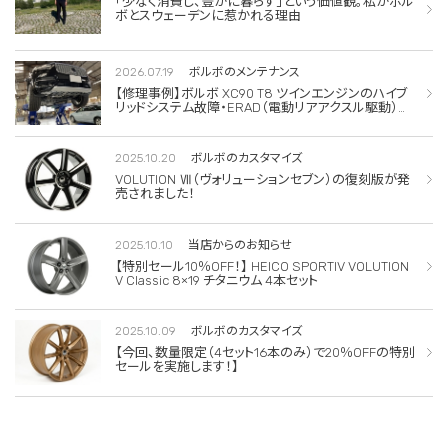
「少なく消費し、豊かに暮らす」という価値観。私がボル
ボとスウェーデンに惹かれる理由
2026.07.19
ボルボのメンテナンス
【修理事例】ボルボ XC90 T8 ツインエンジンのハイブ
リッドシステム故障・ERAD（電動リアアクスル駆動）交
換・エアコンコンプレッサー交換
2025.10.20
ボルボのカスタマイズ
VOLUTION Ⅶ（ヴォリューションセブン）の復刻版が発
売されました！
2025.10.10
当店からのお知らせ
【特別セール10％OFF！】 HEICO SPORTIV VOLUTION
V Classic 8×19 チタニウム 4本セット
2025.10.09
ボルボのカスタマイズ
【今回、数量限定（4セット16本のみ）で20％OFFの特別
セールを実施します！】