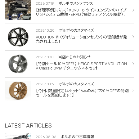
2026.07.19
ボルボのメンテナンス
【修理事例】ボルボ XC90 T8 ツインエンジンのハイブ
リッドシステム故障・ERAD（電動リアアクスル駆動）交
換・エアコンコンプレッサー交換
2025.10.20
ボルボのカスタマイズ
VOLUTION Ⅶ（ヴォリューションセブン）の復刻版が発
売されました！
2025.10.10
当店からのお知らせ
【特別セール10％OFF！】 HEICO SPORTIV VOLUTION
V Classic 8×19 チタニウム 4本セット
2025.10.09
ボルボのカスタマイズ
【今回、数量限定（4セット16本のみ）で20％OFFの特別
セールを実施します！】
LATEST ARTICLES
2026.08.06
ボルボの中古車情報