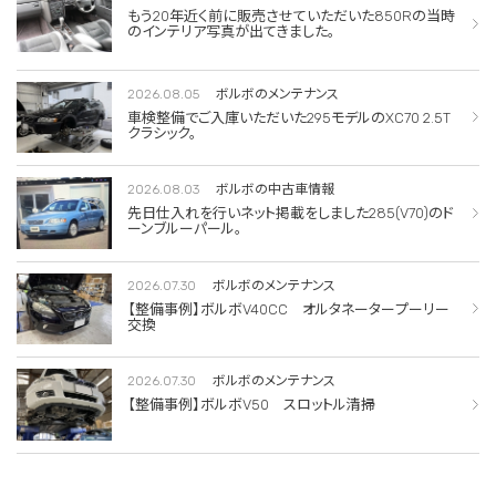
もう20年近く前に販売させていただいた850Rの当時
のインテリア写真が出てきました。
2026.08.05
ボルボのメンテナンス
車検整備でご入庫いただいた295モデルのXC70 2.5T
クラシック。
2026.08.03
ボルボの中古車情報
先日仕入れを行いネット掲載をしました285(V70)のド
ーンブルーパール。
2026.07.30
ボルボのメンテナンス
【整備事例】ボルボV40CC オルタネータープーリー
交換
2026.07.30
ボルボのメンテナンス
【整備事例】ボルボV50 スロットル清掃