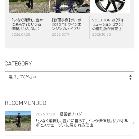
「少なく消費し、豊か
【修理事例】ボルボ
VOLUTION Ⅶ（ヴォ
に暮らす」という価
XC90 T8 ツインエ
リューションセブン）
値観。私がボルボと
ンジンのハイブリッ
の復刻版が発売さ
スウェーデンに惹か
ドシステム故障・
れました！
2026.07.28
2026.07.19
2025.10.20
れる理由
ERAD（電動リアア
クスル駆動）交換・
エアコンコンプレッ
サー交換
CATEGORY
RECOMMENDED
2026.07.28
経営者ブログ
「少なく消費し、豊かに暮らす」という価値観。私がボル
ボとスウェーデンに惹かれる理由