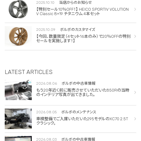
2025.10.10
当店からのお知らせ
【特別セール10％OFF！】 HEICO SPORTIV VOLUTION
V Classic 8×19 チタニウム 4本セット
2025.10.09
ボルボのカスタマイズ
【今回、数量限定（4セット16本のみ）で20％OFFの特別
セールを実施します！】
LATEST ARTICLES
2026.08.06
ボルボの中古車情報
もう20年近く前に販売させていただいた850Rの当時
のインテリア写真が出てきました。
2026.08.05
ボルボのメンテナンス
車検整備でご入庫いただいた295モデルのXC70 2.5T
クラシック。
2026.08.03
ボルボの中古車情報