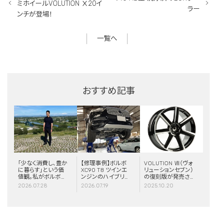
ミホイールVOLUTION Ⅹ20イ
ラー
ンチが登場！
一覧へ
おすすめ記事
「少なく消費し、豊か
【修理事例】ボルボ
VOLUTION Ⅶ（ヴォ
に暮らす」という価
XC90 T8 ツインエ
リューションセブン）
値観。私がボルボと
ンジンのハイブリッ
の復刻版が発売さ
スウェーデンに惹か
ドシステム故障・
れました！
2026.07.28
2026.07.19
2025.10.20
れる理由
ERAD（電動リアア
クスル駆動）交換・
エアコンコンプレッ
サー交換