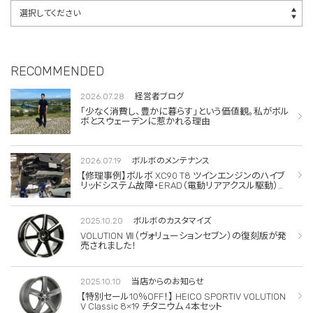
RECOMMENDED
2026.07.28
経営者ブログ
「少なく消費し、豊かに暮らす」という価値観。私がボル
ボとスウェーデンに惹かれる理由
2026.07.19
ボルボのメンテナンス
【修理事例】ボルボ XC90 T8 ツインエンジンのハイブ
リッドシステム故障・ERAD（電動リアアクスル駆動）交
換・エアコンコンプレッサー交換
2025.10.20
ボルボのカスタマイズ
VOLUTION Ⅶ（ヴォリューションセブン）の復刻版が発
売されました！
2025.10.10
当店からのお知らせ
【特別セール10％OFF！】 HEICO SPORTIV VOLUTION
V Classic 8×19 チタニウム 4本セット