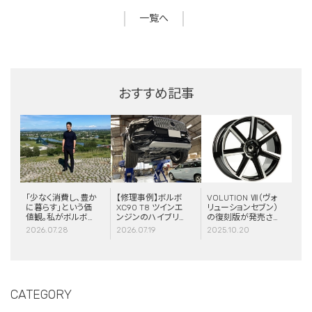
一覧へ
おすすめ記事
「少なく消費し、豊か
【修理事例】ボルボ
VOLUTION Ⅶ（ヴォ
に暮らす」という価
XC90 T8 ツインエ
リューションセブン）
値観。私がボルボと
ンジンのハイブリッ
の復刻版が発売さ
スウェーデンに惹か
ドシステム故障・
れました！
2026.07.28
2026.07.19
2025.10.20
れる理由
ERAD（電動リアア
クスル駆動）交換・
エアコンコンプレッ
サー交換
CATEGORY