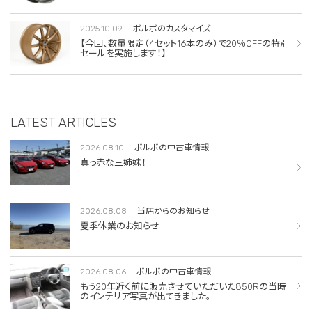
2025.10.09
ボルボのカスタマイズ
【今回、数量限定（4セット16本のみ）で20％OFFの特別
セールを実施します！】
LATEST ARTICLES
2026.08.10
ボルボの中古車情報
真っ赤な三姉妹！
2026.08.08
当店からのお知らせ
夏季休業のお知らせ
2026.08.06
ボルボの中古車情報
もう20年近く前に販売させていただいた850Rの当時
のインテリア写真が出てきました。