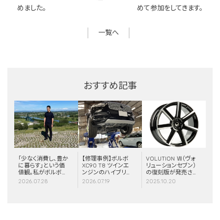
めました。
めて参加をしてきます。
一覧へ
おすすめ記事
「少なく消費し、豊か
【修理事例】ボルボ
VOLUTION Ⅶ（ヴォ
に暮らす」という価
XC90 T8 ツインエ
リューションセブン）
値観。私がボルボと
ンジンのハイブリッ
の復刻版が発売さ
スウェーデンに惹か
ドシステム故障・
れました！
2026.07.28
2026.07.19
2025.10.20
れる理由
ERAD（電動リアア
クスル駆動）交換・
エアコンコンプレッ
サー交換