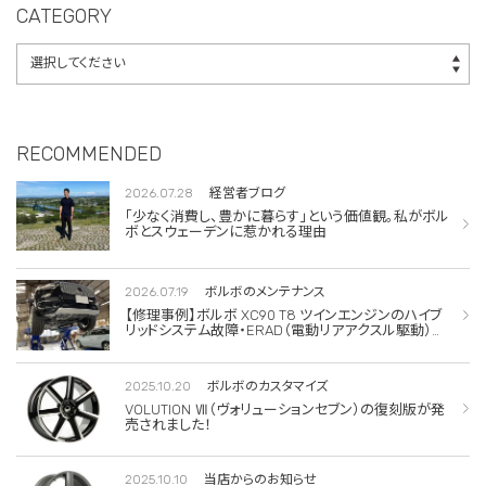
CATEGORY
RECOMMENDED
2026.07.28
経営者ブログ
「少なく消費し、豊かに暮らす」という価値観。私がボル
ボとスウェーデンに惹かれる理由
2026.07.19
ボルボのメンテナンス
【修理事例】ボルボ XC90 T8 ツインエンジンのハイブ
リッドシステム故障・ERAD（電動リアアクスル駆動）交
換・エアコンコンプレッサー交換
2025.10.20
ボルボのカスタマイズ
VOLUTION Ⅶ（ヴォリューションセブン）の復刻版が発
売されました！
2025.10.10
当店からのお知らせ