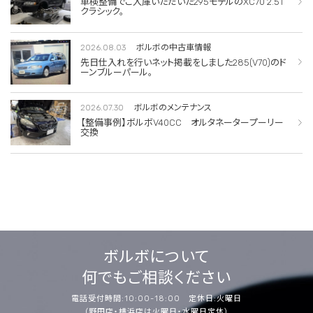
車検整備でご入庫いただいた295モデルのXC70 2.5T
クラシック。
2026.08.03
ボルボの中古車情報
先日仕入れを行いネット掲載をしました285(V70)のド
ーンブルーパール。
2026.07.30
ボルボのメンテナンス
【整備事例】ボルボV40CC オルタネータープーリー
交換
ボルボについて
何でもご相談ください
電話受付時間:10:00-18:00 定休日:火曜日
（野田店・横浜店は火曜日・水曜日定休）