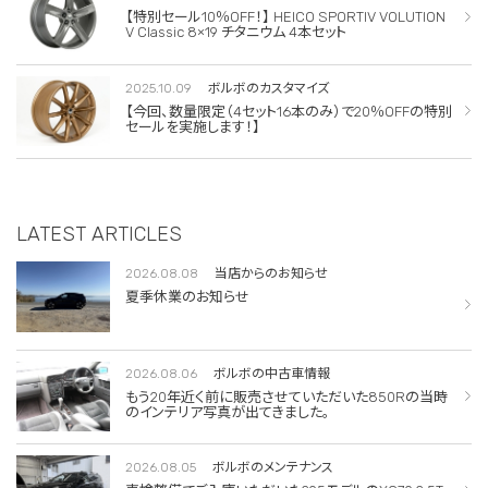
【特別セール10％OFF！】 HEICO SPORTIV VOLUTION
V Classic 8×19 チタニウム 4本セット
2025.10.09
ボルボのカスタマイズ
【今回、数量限定（4セット16本のみ）で20％OFFの特別
セールを実施します！】
LATEST ARTICLES
2026.08.08
当店からのお知らせ
夏季休業のお知らせ
2026.08.06
ボルボの中古車情報
もう20年近く前に販売させていただいた850Rの当時
のインテリア写真が出てきました。
2026.08.05
ボルボのメンテナンス