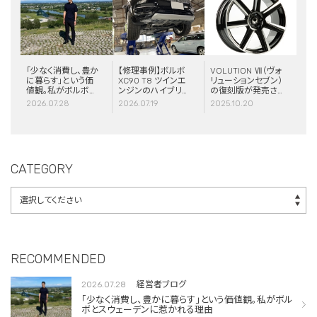
「少なく消費し、豊か
【修理事例】ボルボ
VOLUTION Ⅶ（ヴォ
に暮らす」という価
XC90 T8 ツインエ
リューションセブン）
値観。私がボルボと
ンジンのハイブリッ
の復刻版が発売さ
スウェーデンに惹か
ドシステム故障・
れました！
2026.07.28
2026.07.19
2025.10.20
れる理由
ERAD（電動リアア
クスル駆動）交換・
エアコンコンプレッ
サー交換
CATEGORY
RECOMMENDED
2026.07.28
経営者ブログ
「少なく消費し、豊かに暮らす」という価値観。私がボル
ボとスウェーデンに惹かれる理由