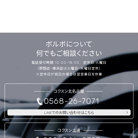
ボルボについて
何でもご相談ください
電話受付時間:10:00-18:00 定休日:火曜日
（野田店・横浜店は火曜日・水曜日定休）
※定休日が祝日の場合は翌営業日を休業
コクスン北名古屋
0568-26-7071
LINEでのお問い合わせはこちら
コクスン土浦