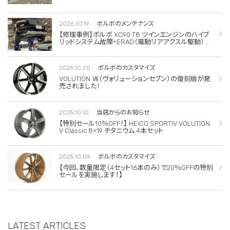
2026.07.19
ボルボのメンテナンス
【修理事例】ボルボ XC90 T8 ツインエンジンのハイブ
リッドシステム故障・ERAD（電動リアアクスル駆動）交
換・エアコンコンプレッサー交換
2025.10.20
ボルボのカスタマイズ
VOLUTION Ⅶ（ヴォリューションセブン）の復刻版が発
売されました！
2025.10.10
当店からのお知らせ
【特別セール10％OFF！】 HEICO SPORTIV VOLUTION
V Classic 8×19 チタニウム 4本セット
2025.10.09
ボルボのカスタマイズ
【今回、数量限定（4セット16本のみ）で20％OFFの特別
セールを実施します！】
LATEST ARTICLES