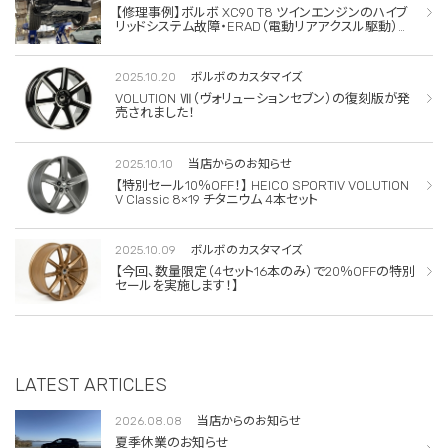
【修理事例】ボルボ XC90 T8 ツインエンジンのハイブ
リッドシステム故障・ERAD（電動リアアクスル駆動）交
換・エアコンコンプレッサー交換
2025.10.20
ボルボのカスタマイズ
VOLUTION Ⅶ（ヴォリューションセブン）の復刻版が発
売されました！
2025.10.10
当店からのお知らせ
【特別セール10％OFF！】 HEICO SPORTIV VOLUTION
V Classic 8×19 チタニウム 4本セット
2025.10.09
ボルボのカスタマイズ
【今回、数量限定（4セット16本のみ）で20％OFFの特別
セールを実施します！】
LATEST ARTICLES
2026.08.08
当店からのお知らせ
夏季休業のお知らせ