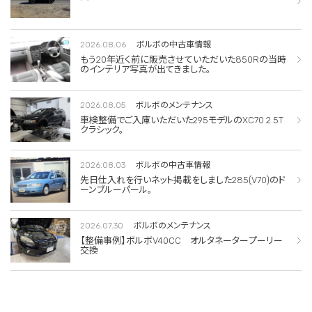
2026.08.06
ボルボの中古車情報
もう20年近く前に販売させていただいた850Rの当時
のインテリア写真が出てきました。
2026.08.05
ボルボのメンテナンス
車検整備でご入庫いただいた295モデルのXC70 2.5T
クラシック。
2026.08.03
ボルボの中古車情報
先日仕入れを行いネット掲載をしました285(V70)のド
ーンブルーパール。
2026.07.30
ボルボのメンテナンス
【整備事例】ボルボV40CC オルタネータープーリー
交換