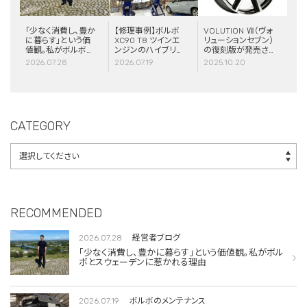
「少なく消費し、豊か
【修理事例】ボルボ
VOLUTION Ⅶ（ヴォ
に暮らす」という価
XC90 T8 ツインエ
リューションセブン）
値観。私がボルボと
ンジンのハイブリッ
の復刻版が発売さ
スウェーデンに惹か
ドシステム故障・
れました！
2026.07.28
2026.07.19
2025.10.20
れる理由
ERAD（電動リアア
クスル駆動）交換・
エアコンコンプレッ
サー交換
CATEGORY
RECOMMENDED
2026.07.28
経営者ブログ
「少なく消費し、豊かに暮らす」という価値観。私がボル
ボとスウェーデンに惹かれる理由
2026.07.19
ボルボのメンテナンス