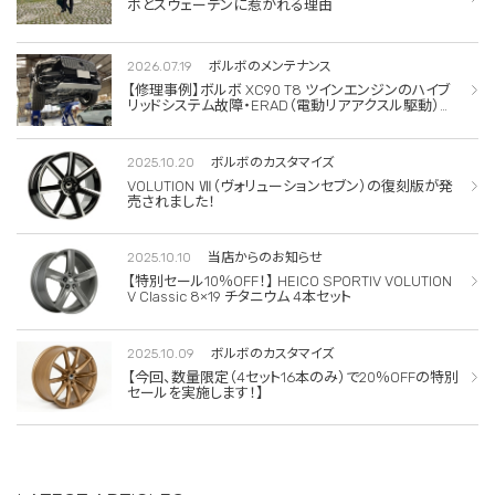
ボとスウェーデンに惹かれる理由
2026.07.19
ボルボのメンテナンス
【修理事例】ボルボ XC90 T8 ツインエンジンのハイブ
リッドシステム故障・ERAD（電動リアアクスル駆動）交
換・エアコンコンプレッサー交換
2025.10.20
ボルボのカスタマイズ
VOLUTION Ⅶ（ヴォリューションセブン）の復刻版が発
売されました！
2025.10.10
当店からのお知らせ
【特別セール10％OFF！】 HEICO SPORTIV VOLUTION
V Classic 8×19 チタニウム 4本セット
2025.10.09
ボルボのカスタマイズ
【今回、数量限定（4セット16本のみ）で20％OFFの特別
セールを実施します！】