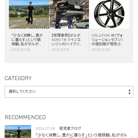
「少なく消費し、豊か
【修理事例】ボルボ
VOLUTION Ⅶ（ヴォ
に暮らす」という価
XC90 T8 ツインエ
リューションセブン）
値観。私がボルボと
ンジンのハイブリッ
の復刻版が発売さ
スウェーデンに惹か
ドシステム故障・
れました！
2026.07.28
2026.07.19
2025.10.20
れる理由
ERAD（電動リアア
クスル駆動）交換・
エアコンコンプレッ
サー交換
CATEGORY
RECOMMENDED
2026.07.28
経営者ブログ
「少なく消費し、豊かに暮らす」という価値観。私がボル