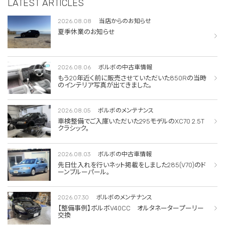
LATEST ARTICLES
2026.08.08
当店からのお知らせ
夏季休業のお知らせ
2026.08.06
ボルボの中古車情報
もう20年近く前に販売させていただいた850Rの当時
のインテリア写真が出てきました。
2026.08.05
ボルボのメンテナンス
車検整備でご入庫いただいた295モデルのXC70 2.5T
クラシック。
2026.08.03
ボルボの中古車情報
先日仕入れを行いネット掲載をしました285(V70)のド
ーンブルーパール。
2026.07.30
ボルボのメンテナンス
【整備事例】ボルボV40CC オルタネータープーリー
交換