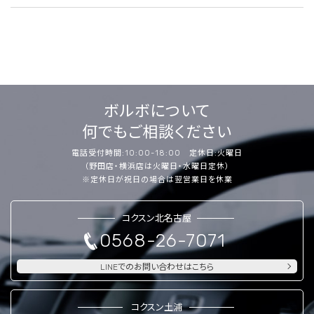
ボルボについて
何でもご相談ください
電話受付時間:10:00-18:00 定休日:火曜日
（野田店・横浜店は火曜日・水曜日定休）
※定休日が祝日の場合は翌営業日を休業
コクスン北名古屋
0568-26-7071
LINEでのお問い合わせはこちら
コクスン土浦