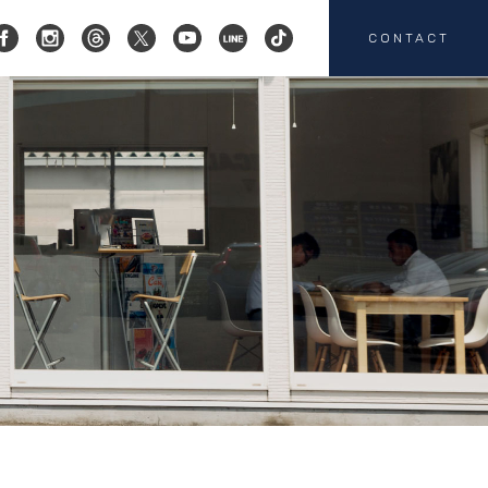
CONTACT
コクスン横浜
045-719-9357
会社概要
店舗紹介
カスタマイズ
お客様の声
HEICO SPORTIV
注文販売
カスタマイズの
お問い合わせ
板金塗装の
お問い合わせ