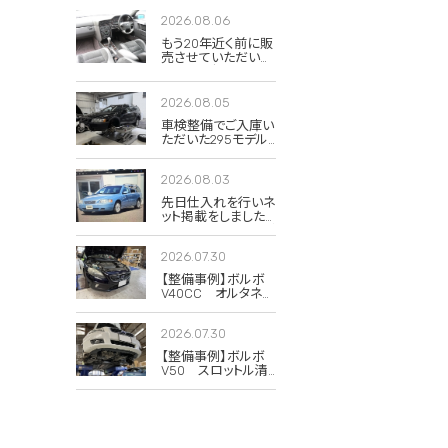
2026.08.06
もう20年近く前に販
売させていただいた
850Rの当時のイン
テリア写真が出てき
ました。
2026.08.05
車検整備でご入庫い
ただいた295モデル
のXC70 2.5T クラシ
ック。
2026.08.03
先日仕入れを行いネ
ット掲載をしました
285(V70)のドーンブ
ルーパール。
2026.07.30
【整備事例】ボルボ
V40CC オルタネー
タープーリー交換
2026.07.30
【整備事例】ボルボ
V50 スロットル清
掃