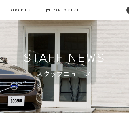
STOCK LIST
PARTS SHOP
コクスン土浦
コクスン野田
029-846-0727
04-7137-7255
修理・点検・メンテナンス
フィロソフィー
人と環境への配慮
板金塗装
STAFF NEWS
お車の保証
納車前の整備
買取査定
ボルボ故障事例集
備
スタッフニュース
修理・点検・
メンテナンスの
車検の
お問い合わせ
お問い合わせ
注文販売の
買取の
お問い合わせ
お問い合わせ
O