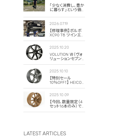
「少なく消費し、豊か
に暮らす」という価
値観。私がボルボと
スウェーデンに惹か
れる理由
2026.07.19
【修理事例】ボルボ
XC90 T8 ツインエン
ジンのハイブリッド
システム故障・
2025.10.20
ERAD（電動リアアク
スル駆動）交換・エア
VOLUTION Ⅶ（ヴォ
コンコンプレッサー
リューションセブン）
交換
の復刻版が発売さ
れました！
2025.10.10
【特別セール
10％OFF！】 HEICO
SPORTIV
VOLUTION V
2025.10.09
Classic 8×19 チタニ
ウム 4本セット
【今回、数量限定（4
セット16本のみ）で
20％OFFの特別セ
ールを実施します！】
LATEST ARTICLES