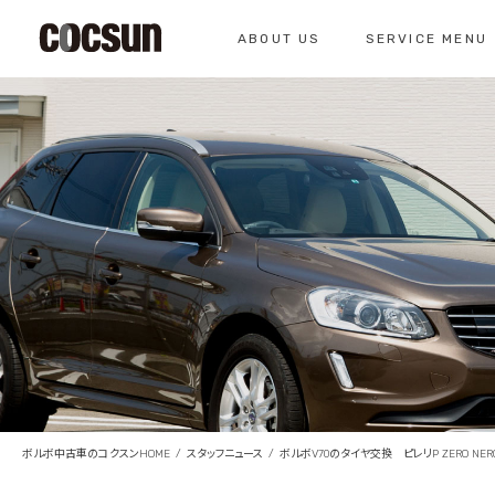
ABOUT US
SERVICE MENU
CONTACT
コクスン北名古屋
0568-26-7071
私たちについて
サービスメニュー
お問い合わせ
コクスンについて
車検のご案内
仕入れの基準
クラシックカー整
総合お問い合わせ
クラシックカー整備の
お問い合わせ
ボルボ中古車のコクスンHOME
スタッフニュース
ボルボV70のタイヤ交換 ピレリP ZERO NER