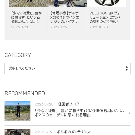
「少なく消費し、豊か
【修理事例】ボルボ
VOLUTION Ⅶ（ヴォ
に暮らす」という価
XC90 T8 ツインエ
リューションセブン）
値観。私がボルボと
ンジンのハイブリッ
の復刻版が発売さ
スウェーデンに惹か
ドシステム故障・
れました！
2026.07.28
2026.07.19
2025.10.20
れる理由
ERAD（電動リアア
クスル駆動）交換・
エアコンコンプレッ
サー交換
CATEGORY
RECOMMENDED
2026.07.28
経営者ブログ
「少なく消費し、豊かに暮らす」という価値観。私がボル
ボとスウェーデンに惹かれる理由
2026.07.19
ボルボのメンテナンス