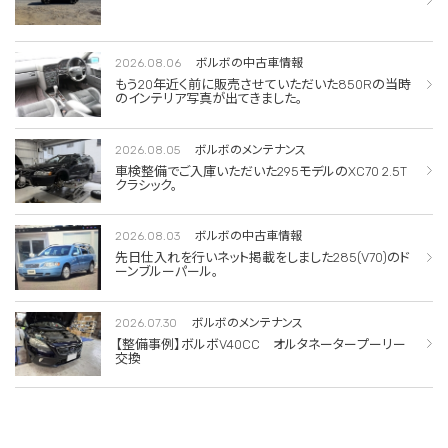
2026.08.06
ボルボの中古車情報
もう20年近く前に販売させていただいた850Rの当時
のインテリア写真が出てきました。
2026.08.05
ボルボのメンテナンス
車検整備でご入庫いただいた295モデルのXC70 2.5T
クラシック。
2026.08.03
ボルボの中古車情報
先日仕入れを行いネット掲載をしました285(V70)のド
ーンブルーパール。
2026.07.30
ボルボのメンテナンス
【整備事例】ボルボV40CC オルタネータープーリー
交換