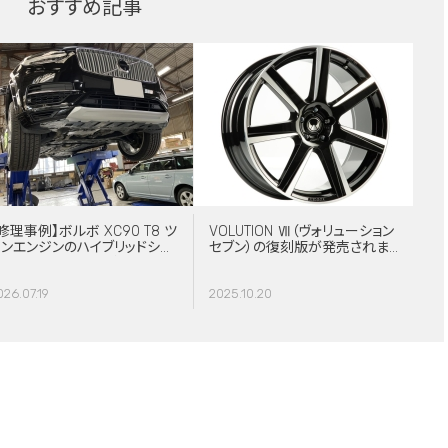
おすすめ記事
修理事例】ボルボ XC90 T8 ツ
VOLUTION Ⅶ（ヴォリューション
インエンジンのハイブリッドシス
セブン）の復刻版が発売されま
テム故障・ERAD（電動リアアク
した！
スル駆動）交換・エアコンコンプ
026.07.19
2025.10.20
レッサー交換