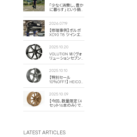
「少なく消費し、豊か
に暮らす」という価
値観。私がボルボと
スウェーデンに惹か
れる理由
2026.07.19
【修理事例】ボルボ
XC90 T8 ツインエン
ジンのハイブリッド
システム故障・
2025.10.20
ERAD（電動リアアク
スル駆動）交換・エア
VOLUTION Ⅶ（ヴォ
コンコンプレッサー
リューションセブン）
交換
の復刻版が発売さ
れました！
2025.10.10
【特別セール
10％OFF！】 HEICO
SPORTIV
VOLUTION V
2025.10.09
Classic 8×19 チタニ
ウム 4本セット
【今回、数量限定（4
セット16本のみ）で
20％OFFの特別セ
ールを実施します！】
LATEST ARTICLES