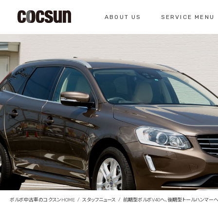
ABOUT US
SERVICE MENU
CONTACT
コクスン北名古屋
0568-26-7071
私たちについて
サービスメニュー
お問い合わせ
コクスンについて
車検のご案内
仕入れの基準
クラシックカー整
総合お問い合わせ
クラシックカー整備の
お問い合わせ
ボルボ中古車のコクスンHOME
スタッフニュース
前期型ボルボV40へ、後期型トールハンマーヘ