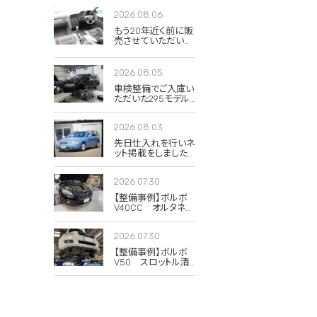
2026.08.06
もう20年近く前に販
売させていただいた
850Rの当時のイン
テリア写真が出てき
ました。
2026.08.05
車検整備でご入庫い
ただいた295モデル
のXC70 2.5T クラシ
ック。
2026.08.03
先日仕入れを行いネ
ット掲載をしました
285(V70)のドーンブ
ルーパール。
2026.07.30
【整備事例】ボルボ
V40CC オルタネー
タープーリー交換
2026.07.30
【整備事例】ボルボ
V50 スロットル清
掃