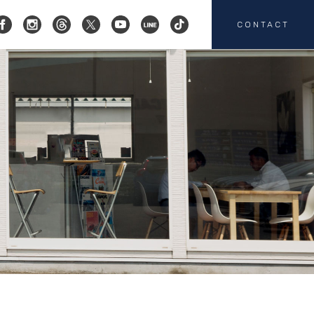
CONTACT
コクスン横浜
045-719-9357
会社概要
店舗紹介
カスタマイズ
お客様の声
HEICO SPORTIV
注文販売
カスタマイズの
お問い合わせ
板金塗装の
お問い合わせ