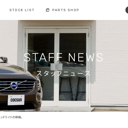
STOCK LIST
PARTS SHOP
コクスン土浦
コクスン野田
029-846-0727
04-7137-7255
修理・点検・メンテナンス
フィロソフィー
人と環境への配慮
板金塗装
STAFF NEWS
お車の保証
納車前の整備
買取査定
ボルボ故障事例集
備
スタッフニュース
修理・点検・
メンテナンスの
車検の
お問い合わせ
お問い合わせ
注文販売の
買取の
お問い合わせ
お問い合わせ
ッドライトの移植。