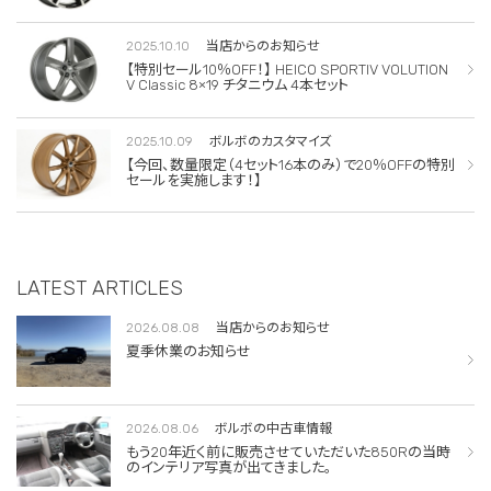
2025.10.10
当店からのお知らせ
【特別セール10％OFF！】 HEICO SPORTIV VOLUTION
V Classic 8×19 チタニウム 4本セット
2025.10.09
ボルボのカスタマイズ
【今回、数量限定（4セット16本のみ）で20％OFFの特別
セールを実施します！】
LATEST ARTICLES
2026.08.08
当店からのお知らせ
夏季休業のお知らせ
2026.08.06
ボルボの中古車情報
もう20年近く前に販売させていただいた850Rの当時
のインテリア写真が出てきました。