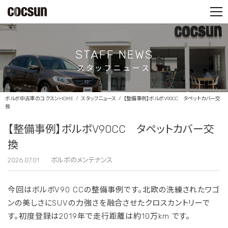
PARTS SHOP
CONTACT
STAFF NEWS
スタッフニュース
ボルボ中古車のコクスンHOME
スタッフニュース
【整備事例】ボルボV90CC タペットカバー交
換
【整備事例】ボルボV90CC タペットカバー交
換
2026.07.01
ボルボのメンテナンス
今回はボルボV90 CCの整備事例です。
北欧の洗練されたワゴ
ンの美しさにSUVの力強さを融合させたクロスカントリーで
す。
初度登録は2019年で走行距離は約10万km です。