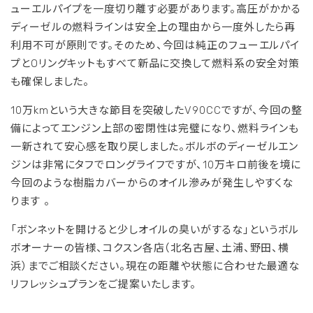
ューエルパイプを一度切り離す必要があります。
高圧がかかる
ディーゼルの燃料ラインは安全上の理由から一度外したら再
利用不可が原則です。
そのため、今回は純正のフューエルパイ
プとOリングキットもすべて新品に交換して燃料系の安全対策
も確保しました。
10万kmという大きな節目を突破したV90CCですが、今回の整
備によってエンジン上部の密閉性は完璧になり、燃料ラインも
一新されて安心感を取り戻しました。
ボルボのディーゼルエン
ジンは非常にタフでロングライフですが、10万キロ前後を境に
今回のような樹脂カバーからのオイル滲みが発生しやすくな
ります
。
「ボンネットを開けると少しオイルの臭いがするな」というボル
ボオーナーの皆様、コクスン各店（北名古屋、土浦、野田、横
浜）までご相談ください。現在の距離や状態に合わせた最適な
リフレッシュプランをご提案いたします。