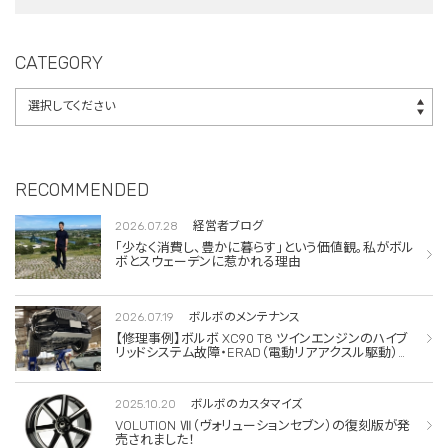
エアコンコンプレッ
サー交換
CATEGORY
RECOMMENDED
2026.07.28
経営者ブログ
「少なく消費し、豊かに暮らす」という価値観。私がボル
ボとスウェーデンに惹かれる理由
2026.07.19
ボルボのメンテナンス
【修理事例】ボルボ XC90 T8 ツインエンジンのハイブ
リッドシステム故障・ERAD（電動リアアクスル駆動）交
換・エアコンコンプレッサー交換
2025.10.20
ボルボのカスタマイズ
VOLUTION Ⅶ（ヴォリューションセブン）の復刻版が発
売されました！