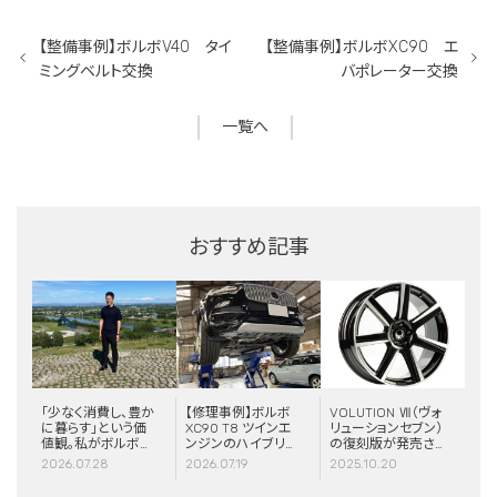
【整備事例】ボルボV40 タイ
【整備事例】ボルボXC90 エ
ミングベルト交換
バポレーター交換
一覧へ
おすすめ記事
「少なく消費し、豊か
【修理事例】ボルボ
VOLUTION Ⅶ（ヴォ
に暮らす」という価
XC90 T8 ツインエ
リューションセブン）
値観。私がボルボと
ンジンのハイブリッ
の復刻版が発売さ
スウェーデンに惹か
ドシステム故障・
れました！
2026.07.28
2026.07.19
2025.10.20
れる理由
ERAD（電動リアア
クスル駆動）交換・