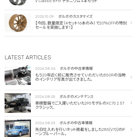
V Classic 8×19 チタニウム 4本セット
2025.10.09
ボルボのカスタマイズ
【今回、数量限定（4セット16本のみ）で20％OFFの特別
セールを実施します！】
LATEST ARTICLES
2026.08.06
ボルボの中古車情報
もう20年近く前に販売させていただいた850Rの当時
のインテリア写真が出てきました。
2026.08.05
ボルボのメンテナンス
車検整備でご入庫いただいた295モデルのXC70 2.5T
クラシック。
2026.08.03
ボルボの中古車情報
先日仕入れを行いネット掲載をしました285(V70)のド
ーンブルーパール。