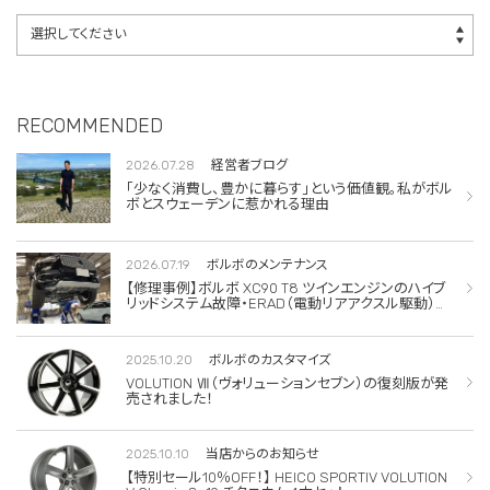
RECOMMENDED
2026.07.28
経営者ブログ
「少なく消費し、豊かに暮らす」という価値観。私がボル
ボとスウェーデンに惹かれる理由
2026.07.19
ボルボのメンテナンス
【修理事例】ボルボ XC90 T8 ツインエンジンのハイブ
リッドシステム故障・ERAD（電動リアアクスル駆動）交
換・エアコンコンプレッサー交換
2025.10.20
ボルボのカスタマイズ
VOLUTION Ⅶ（ヴォリューションセブン）の復刻版が発
売されました！
2025.10.10
当店からのお知らせ
【特別セール10％OFF！】 HEICO SPORTIV VOLUTION