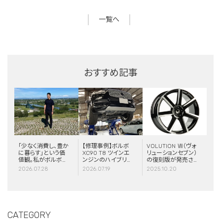
一覧へ
おすすめ記事
「少なく消費し、豊か
【修理事例】ボルボ
VOLUTION Ⅶ（ヴォ
に暮らす」という価
XC90 T8 ツインエ
リューションセブン）
値観。私がボルボと
ンジンのハイブリッ
の復刻版が発売さ
スウェーデンに惹か
ドシステム故障・
れました！
2026.07.28
2026.07.19
2025.10.20
れる理由
ERAD（電動リアア
クスル駆動）交換・
エアコンコンプレッ
サー交換
CATEGORY