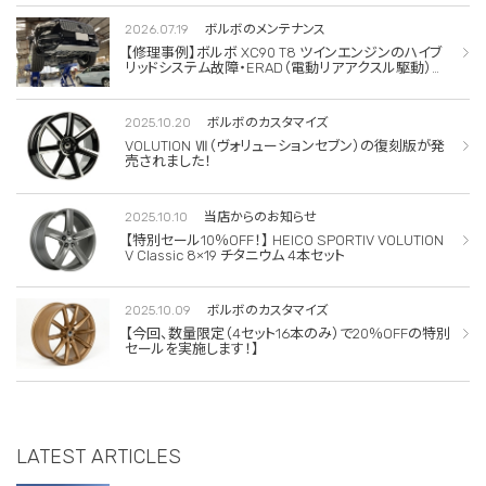
2026.07.19
ボルボのメンテナンス
【修理事例】ボルボ XC90 T8 ツインエンジンのハイブ
リッドシステム故障・ERAD（電動リアアクスル駆動）交
換・エアコンコンプレッサー交換
2025.10.20
ボルボのカスタマイズ
VOLUTION Ⅶ（ヴォリューションセブン）の復刻版が発
売されました！
2025.10.10
当店からのお知らせ
【特別セール10％OFF！】 HEICO SPORTIV VOLUTION
V Classic 8×19 チタニウム 4本セット
2025.10.09
ボルボのカスタマイズ
【今回、数量限定（4セット16本のみ）で20％OFFの特別
セールを実施します！】
LATEST ARTICLES