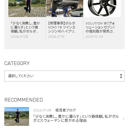
「少なく消費し、豊か
【修理事例】ボルボ
VOLUTION Ⅶ（ヴォ
に暮らす」という価
XC90 T8 ツインエ
リューションセブン）
値観。私がボルボと
ンジンのハイブリッ
の復刻版が発売さ
スウェーデンに惹か
ドシステム故障・
れました！
2026.07.28
2026.07.19
2025.10.20
れる理由
ERAD（電動リアア
クスル駆動）交換・
エアコンコンプレッ
サー交換
CATEGORY
RECOMMENDED
2026.07.28
経営者ブログ
「少なく消費し、豊かに暮らす」という価値観。私がボル
ボとスウェーデンに惹かれる理由