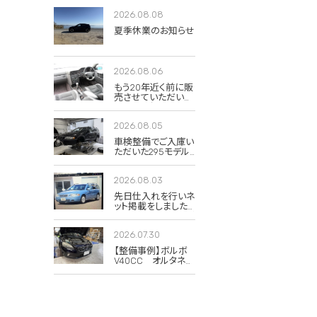
2026.08.08
夏季休業のお知らせ
2026.08.06
もう20年近く前に販
売させていただいた
850Rの当時のイン
テリア写真が出てき
2026.08.05
ました。
車検整備でご入庫い
ただいた295モデル
のXC70 2.5T クラシ
ック。
2026.08.03
先日仕入れを行いネ
ット掲載をしました
285(V70)のドーンブ
ルーパール。
2026.07.30
【整備事例】ボルボ
V40CC オルタネー
タープーリー交換