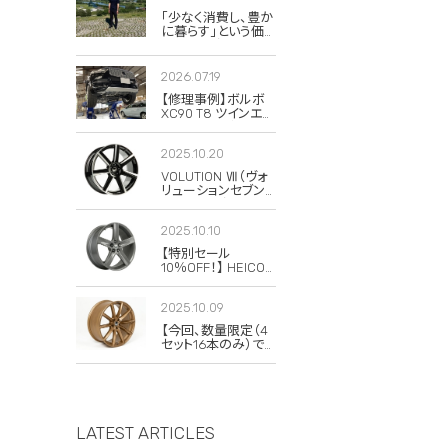
「少なく消費し、豊か
に暮らす」という価
値観。私がボルボと
スウェーデンに惹か
れる理由
2026.07.19
【修理事例】ボルボ
XC90 T8 ツインエン
ジンのハイブリッド
システム故障・
2025.10.20
ERAD（電動リアアク
スル駆動）交換・エア
VOLUTION Ⅶ（ヴォ
コンコンプレッサー
リューションセブン）
交換
の復刻版が発売さ
れました！
2025.10.10
【特別セール
10％OFF！】 HEICO
SPORTIV
VOLUTION V
2025.10.09
Classic 8×19 チタニ
ウム 4本セット
【今回、数量限定（4
セット16本のみ）で
20％OFFの特別セ
ールを実施します！】
LATEST ARTICLES