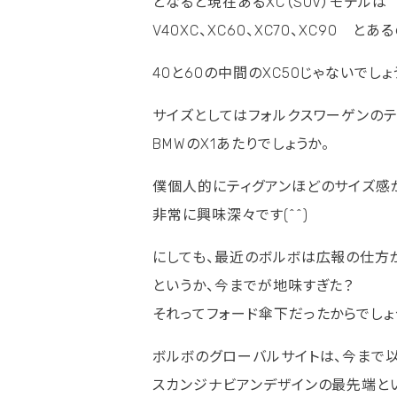
となると現在あるXC（SUV）モデルは
V40XC、XC60、XC70、XC90 とあ
40と60の中間のXC50じゃないでしょ
サイズとしてはフォルクスワーゲンのテ
BMWのX1あたりでしょうか。
僕個人的にティグアンほどのサイズ感
非常に興味深々です(^^)
にしても、最近のボルボは広報の仕方
というか、今までが地味すぎた？
それってフォード傘下だったからでしょ
ボルボのグローバルサイトは、今まで
スカンジナビアンデザインの最先端とい