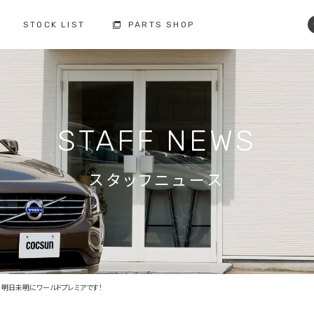
STOCK LIST
PARTS SHOP
コクスン土浦
コクスン野田
029-846-0727
04-7137-7255
修理・点検・メンテナンス
フィロソフィー
人と環境への配慮
板金塗装
STAFF NEWS
お車の保証
納車前の整備
買取査定
ボルボ故障事例集
備
スタッフニュース
修理・点検・
メンテナンスの
車検の
お問い合わせ
お問い合わせ
注文販売の
買取の
お問い合わせ
お問い合わせ
？ 明日未明にワールドプレミアです！