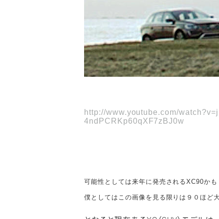
http://www.youtube.com/watch?v
4ndPCRKp60qXF7zBJ0w
可能性としては来年に発売されるXC90か
僕としてはこの画像を見る限りは９０ほど