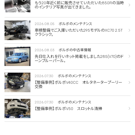
もう20年近く前に販売させていただいた850Rの当時
のインテリア写真が出てきました。
2026.08.05
ボルボのメンテナンス
車検整備でご入庫いただいた295モデルのXC70 2.5T
クラシック。
2026.08.03
ボルボの中古車情報
先日仕入れを行いネット掲載をしました285(V70)のド
ーンブルーパール。
2026.07.30
ボルボのメンテナンス
【整備事例】ボルボV40CC オルタネータープーリー
交換
2026.07.30
ボルボのメンテナンス
【整備事例】ボルボV50 スロットル清掃