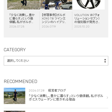
「少なく消費し、豊か
【修理事例】ボルボ
VOLUTION Ⅶ（ヴォ
に暮らす」という価
XC90 T8 ツインエ
リューションセブン）
値観。私がボルボと
ンジンのハイブリッ
の復刻版が発売さ
スウェーデンに惹か
ドシステム故障・
れました！
2026.07.28
2026.07.19
2025.10.20
れる理由
ERAD（電動リアア
クスル駆動）交換・
エアコンコンプレッ
サー交換
CATEGORY
RECOMMENDED
2026.07.28
経営者ブログ
「少なく消費し、豊かに暮らす」という価値観。私がボル
ボとスウェーデンに惹かれる理由