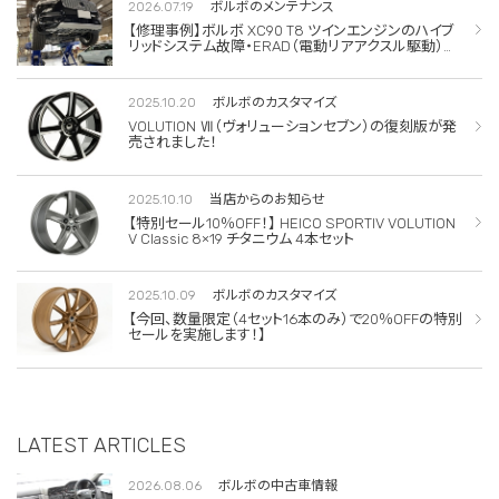
2026.07.19
ボルボのメンテナンス
【修理事例】ボルボ XC90 T8 ツインエンジンのハイブ
リッドシステム故障・ERAD（電動リアアクスル駆動）交
換・エアコンコンプレッサー交換
2025.10.20
ボルボのカスタマイズ
VOLUTION Ⅶ（ヴォリューションセブン）の復刻版が発
売されました！
2025.10.10
当店からのお知らせ
【特別セール10％OFF！】 HEICO SPORTIV VOLUTION
V Classic 8×19 チタニウム 4本セット
2025.10.09
ボルボのカスタマイズ
【今回、数量限定（4セット16本のみ）で20％OFFの特別
セールを実施します！】
LATEST ARTICLES
2026.08.06
ボルボの中古車情報